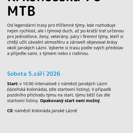
MTB
Od legendární trasy pro tříčlenné týmy, kde rozhoduje
nejen rychlost, ale i týmový duch, až po kratší trať určenou
pro jednotlivce, ženy, veterány, páry i firemní týmy, kteří si
chtějí užít závodní atmosféru a zároveň objevovat krásy
okolí Janských Lázní. Vyberte si trasu podle svých představ
a přijeďte sami, s týmem nebo s rodinou.
Sobota 5.září 2026
Start:
v 10:00 intervalově z náměstí Janských Lázní
(lázeňská Kolonáda), (dle startovní listiny). V případě
pozdního příchodu týmu na start, týmu běží čas dle
startovní listiny.
Opakovaný start není možný
.
Cíl:
náměstí Kolonáda Janské Lázně