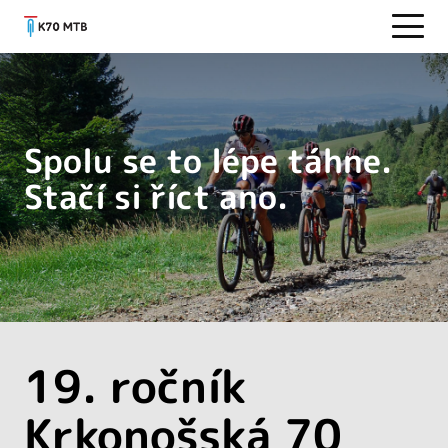
Spolu se to lépe táhne.
Stačí si říct ano.
19. ročník
Krkonošská 70