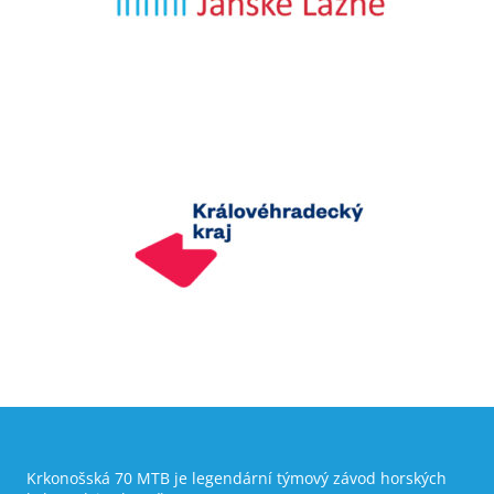
Krkonošská 70 MTB je legendární týmový závod horských