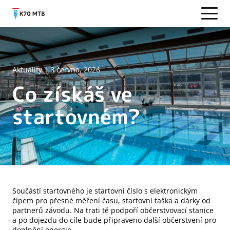
Aktuality
|
8 června, 2026
Co získáš ve
startovném?
Součástí startovného je startovní číslo s elektronickým
čipem pro přesné měření času, startovní taška a dárky od
partnerů závodu. Na trati tě podpoří občerstvovací stanice
a po dojezdu do cíle bude připraveno další občerstvení pro
doplnění energie.