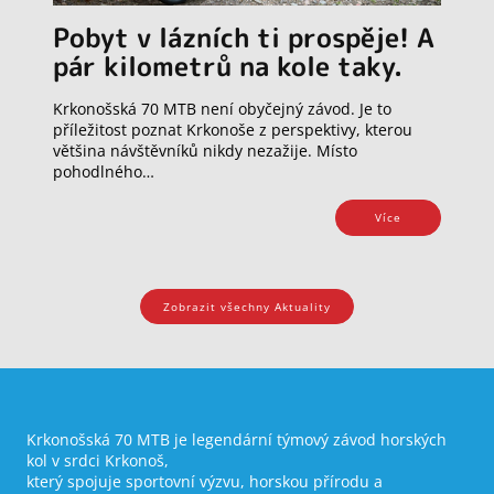
Pobyt v lázních ti prospěje! A
pár kilometrů na kole taky.
Krkonošská 70 MTB není obyčejný závod. Je to
příležitost poznat Krkonoše z perspektivy, kterou
většina návštěvníků nikdy nezažije. Místo
pohodlného…
Více
Zobrazit všechny Aktuality
Krkonošská 70 MTB je legendární týmový závod horských
kol v srdci Krkonoš,
který spojuje sportovní výzvu, horskou přírodu a