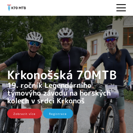
Krkonošská 70MTB
19. ročník Legendárního
týmovýho závodu na horských
kolech v srdci Krkonoš
Zobrazit více
Registrace