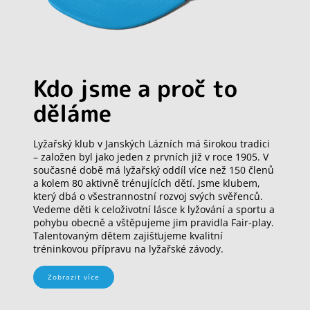
Kdo jsme a proč to
děláme
Lyžařský klub v Janských Lázních má širokou tradici
– založen byl jako jeden z prvních již v roce 1905. V
současné době má lyžařský oddíl více než 150 členů
a kolem 80 aktivně trénujících dětí. Jsme klubem,
který dbá o všestrannostní rozvoj svých svěřenců.
Vedeme děti k celoživotní lásce k lyžování a sportu a
pohybu obecně a vštěpujeme jim pravidla Fair-play.
Talentovaným dětem zajišťujeme kvalitní
tréninkovou přípravu na lyžařské závody.
Zobrazit více