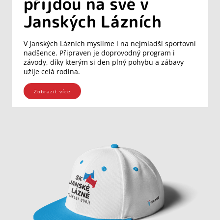
přijdou na své v
Janských Lázních
V Janských Lázních myslíme i na nejmladší sportovní
nadšence. Připraven je doprovodný program i
závody, díky kterým si den plný pohybu a zábavy
užije celá rodina.
Zobrazit více