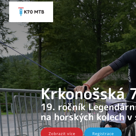
Krkonošská
19. ročník Legendár
na horských kolech v
Zobrazit více
Registrace