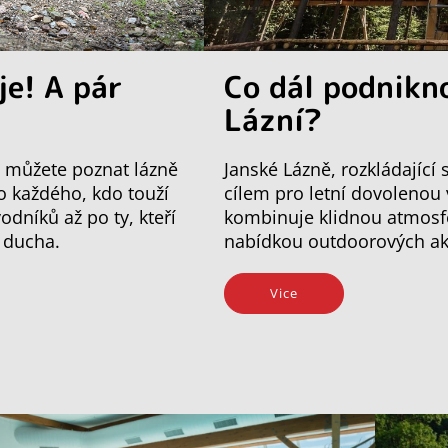
je! A pár
Co dál podnikn
Lázní?
mi můžete poznat lázně
Janské Lázně, rozkládající
ro každého, kdo touží
cílem pro letní dovolenou
odníků až po ty, kteří
kombinuje klidnou atmosfé
o ducha.
nabídkou outdoorových akti
Vice