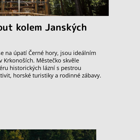
out kolem Janských
 se na úpatí Černé hory, jsou ideálním
 v Krkonoších. Městečko skvěle
ru historických lázní s pestrou
vit, horské turistiky a rodinné zábavy.