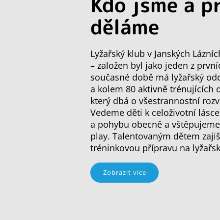
Kdo jsme a p
děláme
Lyžařský klub v Janských Lázníc
– založen byl jako jeden z první
současné době má lyžařský oddí
a kolem 80 aktivně trénujících 
který dbá o všestrannostní rozv
Vedeme děti k celoživotní lásce
a pohybu obecně a vštěpujeme j
play. Talentovaným dětem zajiš
tréninkovou přípravu na lyžařs
Zobrazit více