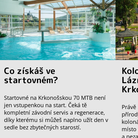
Co získáš ve
Kol
startovném?
Láz
Krk
Startovné na Krkonošskou 70 MTB není
jen vstupenkou na start. Čeká tě
Právě 
kompletní závodní servis a regenerace,
přírod
díky kterému si můžeš naplno užít den v
koloná
sedle bez zbytečných starostí.
místo
a nez