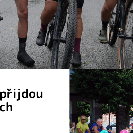
 přijdou
ých