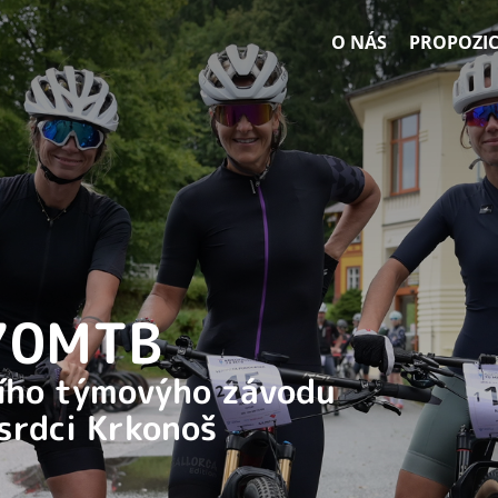
O NÁS
PROPOZIC
 70MTB
ního týmovýho závodu
 srdci Krkonoš