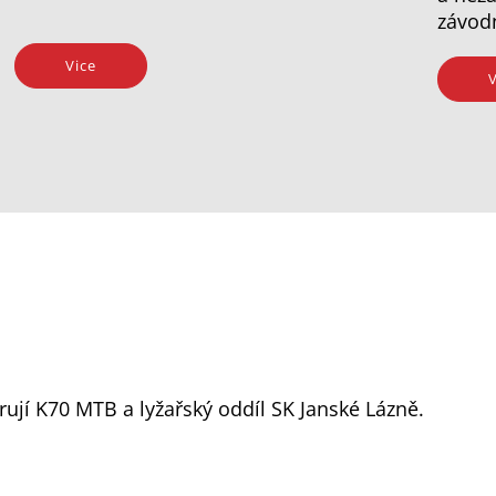
závod
Vice
V
ují K70 MTB a lyžařský oddíl SK Janské Lázně.