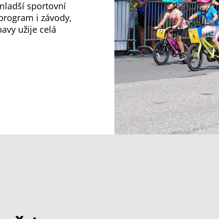
mladší sportovní
program i závody,
avy užije celá