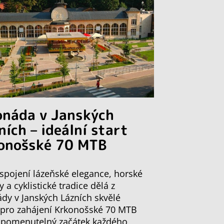
onáda v Janských
ních – ideální start
onošské 70 MTB
spojení lázeňské elegance, horské
y a cyklistické tradice dělá z
dy v Janských Lázních skvělé
 pro zahájení Krkonošské 70 MTB
apomenutelný začátek každého