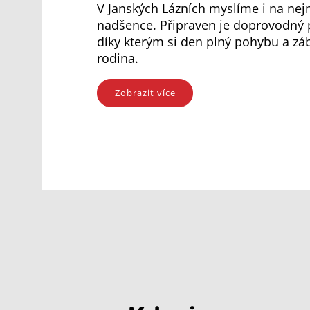
V Janských Lázních myslíme i na nej
nadšence. Připraven je doprovodný 
díky kterým si den plný pohybu a záb
rodina.
Zobrazit více