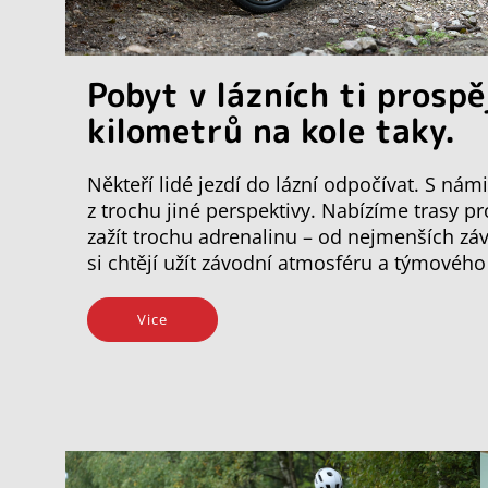
Pobyt v lázních ti prospě
kilometrů na kole taky.
Někteří lidé jezdí do lázní odpočívat. S ná
z trochu jiné perspektivy. Nabízíme trasy p
zažít trochu adrenalinu – od nejmenších záv
si chtějí užít závodní atmosféru a týmovéh
Vice