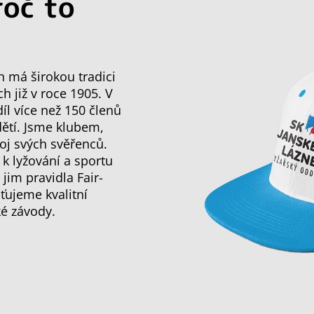
roč to
h má širokou tradici
ch již v roce 1905. V
l více než 150 členů
dětí. Jsme klubem,
oj svých svěřenců.
 k lyžování a sportu
im pravidla Fair-
ťujeme kvalitní
ké závody.