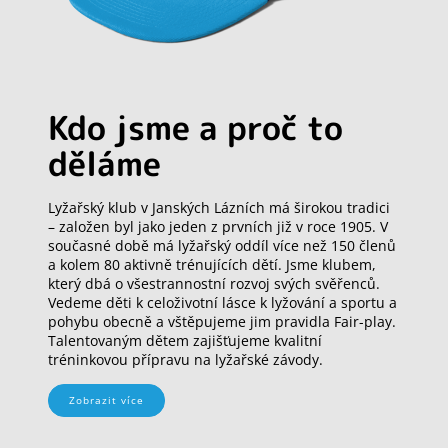
Kdo jsme a proč to
děláme
Lyžařský klub v Janských Lázních má širokou tradici
– založen byl jako jeden z prvních již v roce 1905. V
současné době má lyžařský oddíl více než 150 členů
a kolem 80 aktivně trénujících dětí. Jsme klubem,
který dbá o všestrannostní rozvoj svých svěřenců.
Vedeme děti k celoživotní lásce k lyžování a sportu a
pohybu obecně a vštěpujeme jim pravidla Fair-play.
Talentovaným dětem zajišťujeme kvalitní
tréninkovou přípravu na lyžařské závody.
Zobrazit více