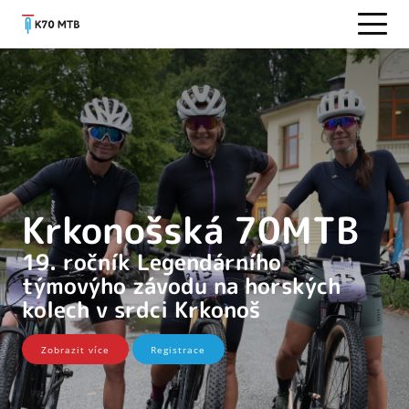
Krkonošská 70MTB
19. ročník Legendárního
týmovýho závodu na horských
kolech v srdci Krkonoš
Zobrazit více
Registrace