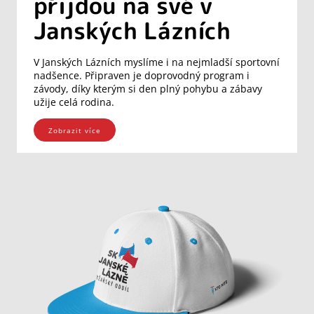
přijdou na své v
Janských Lázních
V Janských Lázních myslíme i na nejmladší sportovní
nadšence. Připraven je doprovodný program i
závody, díky kterým si den plný pohybu a zábavy
užije celá rodina.
Zobrazit více