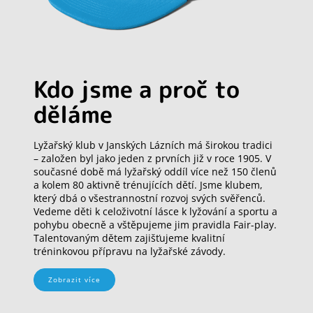
Kdo jsme a proč to
děláme
Lyžařský klub v Janských Lázních má širokou tradici
– založen byl jako jeden z prvních již v roce 1905. V
současné době má lyžařský oddíl více než 150 členů
a kolem 80 aktivně trénujících dětí. Jsme klubem,
který dbá o všestrannostní rozvoj svých svěřenců.
Vedeme děti k celoživotní lásce k lyžování a sportu a
pohybu obecně a vštěpujeme jim pravidla Fair-play.
Talentovaným dětem zajišťujeme kvalitní
tréninkovou přípravu na lyžařské závody.
Zobrazit více