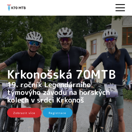
Krkonošská 70MTB
19. ročník Legendárního
týmovýho závodu na horských
kolech v srdci Krkonoš
Zobrazit více
Registrace