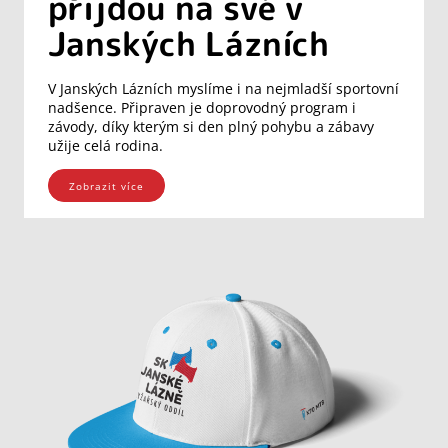
přijdou na své v
Janských Lázních
V Janských Lázních myslíme i na nejmladší sportovní
nadšence. Připraven je doprovodný program i
závody, díky kterým si den plný pohybu a zábavy
užije celá rodina.
Zobrazit více