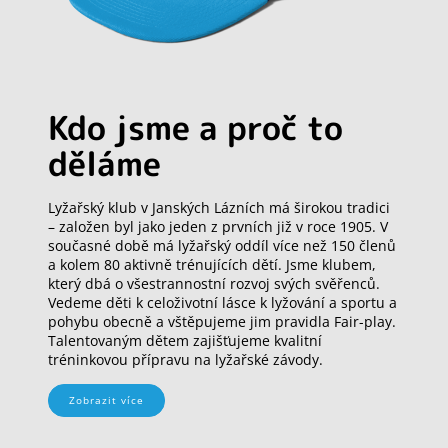
Kdo jsme a proč to
děláme
Lyžařský klub v Janských Lázních má širokou tradici
– založen byl jako jeden z prvních již v roce 1905. V
současné době má lyžařský oddíl více než 150 členů
a kolem 80 aktivně trénujících dětí. Jsme klubem,
který dbá o všestrannostní rozvoj svých svěřenců.
Vedeme děti k celoživotní lásce k lyžování a sportu a
pohybu obecně a vštěpujeme jim pravidla Fair-play.
Talentovaným dětem zajišťujeme kvalitní
tréninkovou přípravu na lyžařské závody.
Zobrazit více