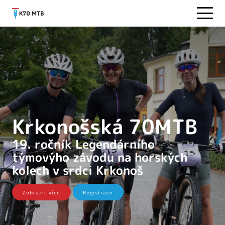
Krkonošská 70MTB
19. ročník Legendárního
týmovýho závodu na horských
kolech v srdci Krkonoš
Zobrazit více
Registrace