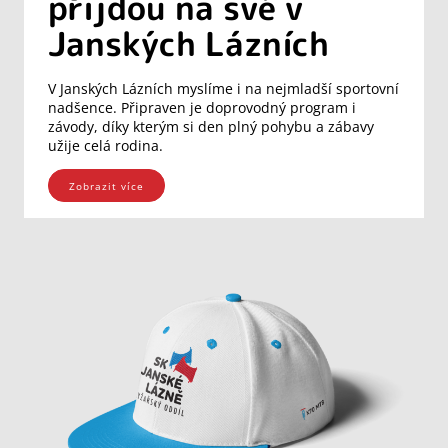
přijdou na své v
Janských Lázních
V Janských Lázních myslíme i na nejmladší sportovní
nadšence. Připraven je doprovodný program i
závody, díky kterým si den plný pohybu a zábavy
užije celá rodina.
Zobrazit více