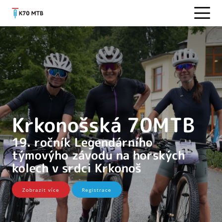
Krkonošská 70MTB
19. ročník Legendárního
týmovýho závodu na horských
kolech v srdci Krkonoš
Zobrazit více
Registrace