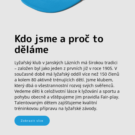
Kdo jsme a proč to
děláme
Lyžařský klub v Janských Lázních má širokou tradici
– založen byl jako jeden z prvních již v roce 1905. V
současné době má lyžařský oddíl více než 150 členů
a kolem 80 aktivně trénujících dětí. Jsme klubem,
který dbá o všestrannostní rozvoj svých svěřenců.
Vedeme děti k celoživotní lásce k lyžování a sportu a
pohybu obecně a vštěpujeme jim pravidla Fair-play.
Talentovaným dětem zajišťujeme kvalitní
tréninkovou přípravu na lyžařské závody.
Zobrazit více