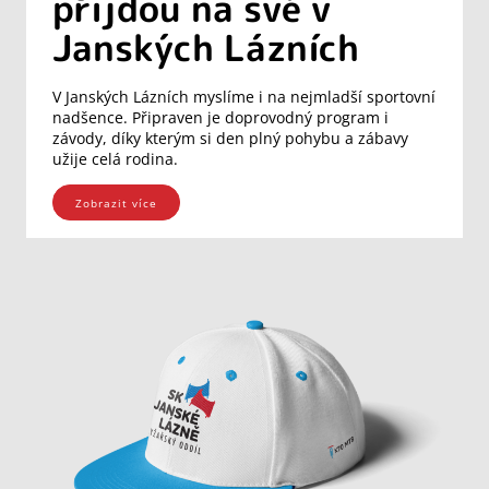
přijdou na své v
Janských Lázních
V Janských Lázních myslíme i na nejmladší sportovní
nadšence. Připraven je doprovodný program i
závody, díky kterým si den plný pohybu a zábavy
užije celá rodina.
Zobrazit více