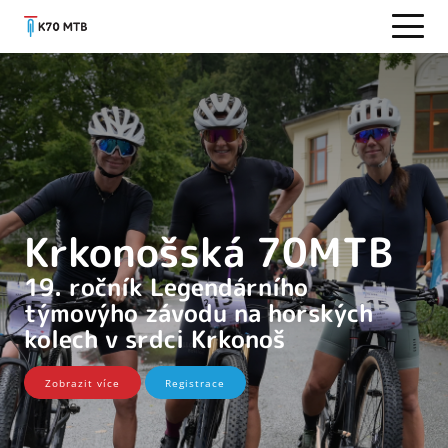
Krkonošská 70MTB
19. ročník Legendárního
týmovýho závodu na horských
kolech v srdci Krkonoš
Zobrazit více
Registrace