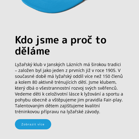
Kdo jsme a proč to
děláme
Lyžařský klub v Janských Lázních má širokou tradici
– založen byl jako jeden z prvních již v roce 1905. V
současné době má lyžařský oddíl více než 150 členů
a kolem 80 aktivně trénujících dětí. Jsme klubem,
který dbá o všestrannostní rozvoj svých svěřenců.
Vedeme děti k celoživotní lásce k lyžování a sportu a
pohybu obecně a vštěpujeme jim pravidla Fair-play.
Talentovaným dětem zajišťujeme kvalitní
tréninkovou přípravu na lyžařské závody.
Zobrazit více