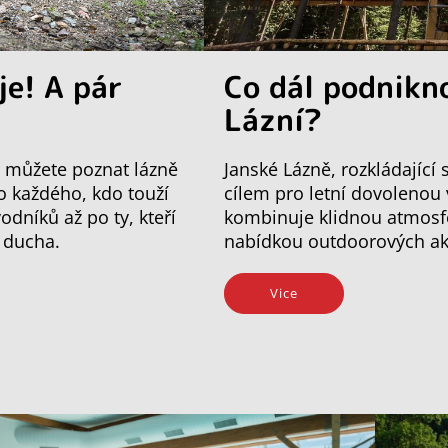
je! A pár
Co dál podnikn
Lázní?
mi můžete poznat lázně
Janské Lázně, rozkládající
ro každého, kdo touží
cílem pro letní dovolenou
odníků až po ty, kteří
kombinuje klidnou atmosfé
o ducha.
nabídkou outdoorových akti
Vice