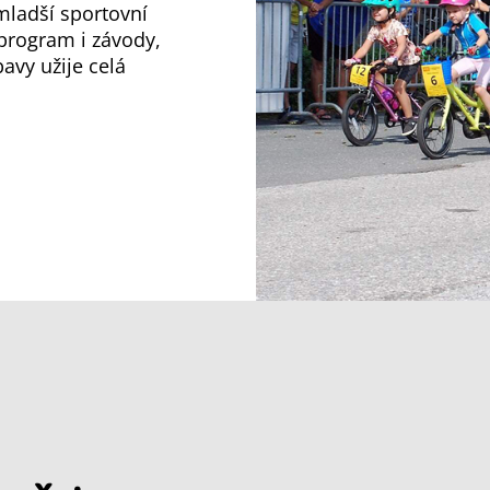
mladší sportovní
program i závody,
avy užije celá