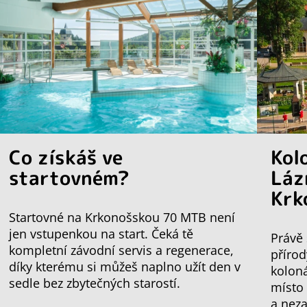
Co získáš ve
Kol
startovném?
Láz
Krk
Startovné na Krkonošskou 70 MTB není
jen vstupenkou na start. Čeká tě
Právě 
kompletní závodní servis a regenerace,
přírod
díky kterému si můžeš naplno užít den v
koloná
sedle bez zbytečných starostí.
místo
a nez