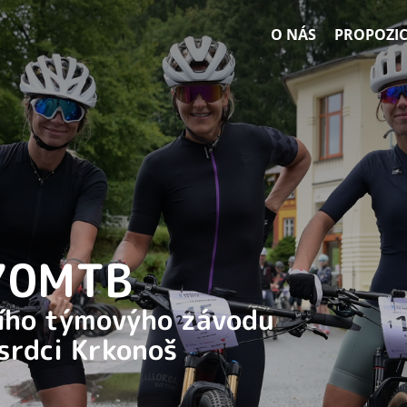
O NÁS
PROPOZIC
 70MTB
ního týmovýho závodu
 srdci Krkonoš