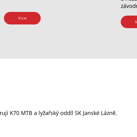
závod
Vice
V
ují K70 MTB a lyžařský oddíl SK Janské Lázně.