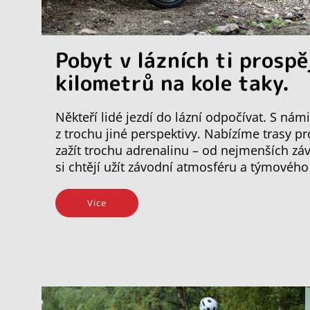
Pobyt v lázních ti prospě
kilometrů na kole taky.
Někteří lidé jezdí do lázní odpočívat. S ná
z trochu jiné perspektivy. Nabízíme trasy p
zažít trochu adrenalinu – od nejmenších záv
si chtějí užít závodní atmosféru a týmovéh
Vice