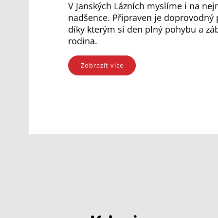
V Janských Lázních myslíme i na nej
nadšence. Připraven je doprovodný 
díky kterým si den plný pohybu a záb
rodina.
Zobrazit více