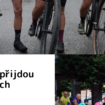
 přijdou
ých