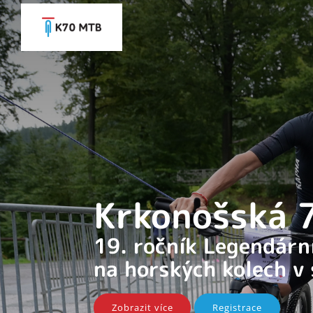
Krkonošská
19. ročník Legendár
na horských kolech v
Zobrazit více
Registrace