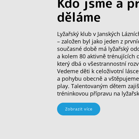
Kdo jsme a p
děláme
Lyžařský klub v Janských Lázníc
– založen byl jako jeden z první
současné době má lyžařský oddí
a kolem 80 aktivně trénujících 
který dbá o všestrannostní rozv
Vedeme děti k celoživotní lásce
a pohybu obecně a vštěpujeme j
play. Talentovaným dětem zajiš
tréninkovou přípravu na lyžařs
Zobrazit více