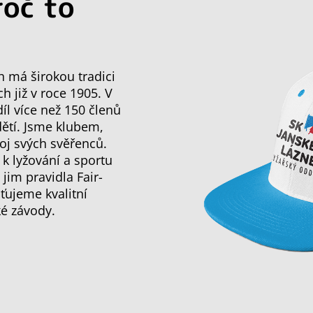
roč to
h má širokou tradici
ch již v roce 1905. V
l více než 150 členů
dětí. Jsme klubem,
oj svých svěřenců.
 k lyžování a sportu
im pravidla Fair-
ťujeme kvalitní
ké závody.