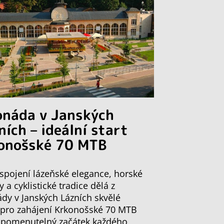
onáda v Janských
ních – ideální start
onošské 70 MTB
spojení lázeňské elegance, horské
y a cyklistické tradice dělá z
dy v Janských Lázních skvělé
 pro zahájení Krkonošské 70 MTB
apomenutelný začátek každého