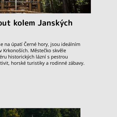
out kolem Janských
 se na úpatí Černé hory, jsou ideálním
 v Krkonoších. Městečko skvěle
ru historických lázní s pestrou
vit, horské turistiky a rodinné zábavy.