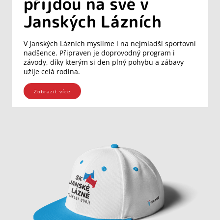
přijdou na své v
Janských Lázních
V Janských Lázních myslíme i na nejmladší sportovní
nadšence. Připraven je doprovodný program i
závody, díky kterým si den plný pohybu a zábavy
užije celá rodina.
Zobrazit více