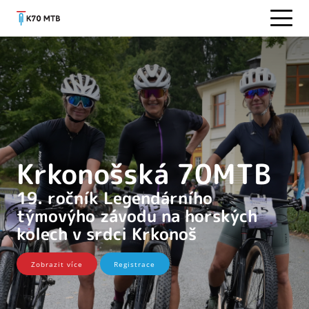
Krkonošská 70MTB
19. ročník Legendárního
týmovýho závodu na horských
kolech v srdci Krkonoš
Zobrazit více
Registrace