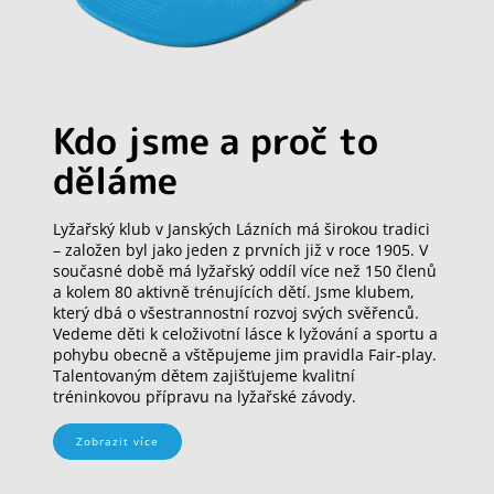
Kdo jsme a proč to
děláme
Lyžařský klub v Janských Lázních má širokou tradici
– založen byl jako jeden z prvních již v roce 1905. V
současné době má lyžařský oddíl více než 150 členů
a kolem 80 aktivně trénujících dětí. Jsme klubem,
který dbá o všestrannostní rozvoj svých svěřenců.
Vedeme děti k celoživotní lásce k lyžování a sportu a
pohybu obecně a vštěpujeme jim pravidla Fair-play.
Talentovaným dětem zajišťujeme kvalitní
tréninkovou přípravu na lyžařské závody.
Zobrazit více