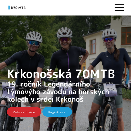
Krkonošská 70MTB
19. ročník Legendárního
týmovýho závodu na horských
kolech v srdci Krkonoš
Zobrazit více
Registrace