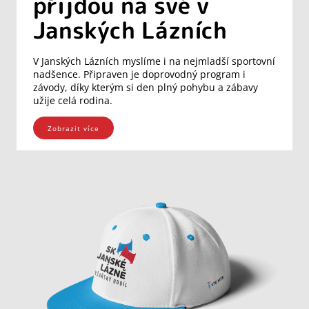
přijdou na své v
Janských Lázních
V Janských Lázních myslíme i na nejmladší sportovní
nadšence. Připraven je doprovodný program i
závody, díky kterým si den plný pohybu a zábavy
užije celá rodina.
Zobrazit více