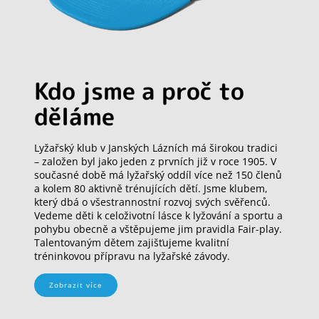
Kdo jsme a proč to
děláme
Lyžařský klub v Janských Lázních má širokou tradici
– založen byl jako jeden z prvních již v roce 1905. V
současné době má lyžařský oddíl více než 150 členů
a kolem 80 aktivně trénujících dětí. Jsme klubem,
který dbá o všestrannostní rozvoj svých svěřenců.
Vedeme děti k celoživotní lásce k lyžování a sportu a
pohybu obecně a vštěpujeme jim pravidla Fair-play.
Talentovaným dětem zajišťujeme kvalitní
tréninkovou přípravu na lyžařské závody.
Zobrazit více