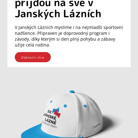
přijdou na své v
Janských Lázních
V Janských Lázních myslíme i na nejmladší sportovní
nadšence. Připraven je doprovodný program i
závody, díky kterým si den plný pohybu a zábavy
užije celá rodina.
Zobrazit více