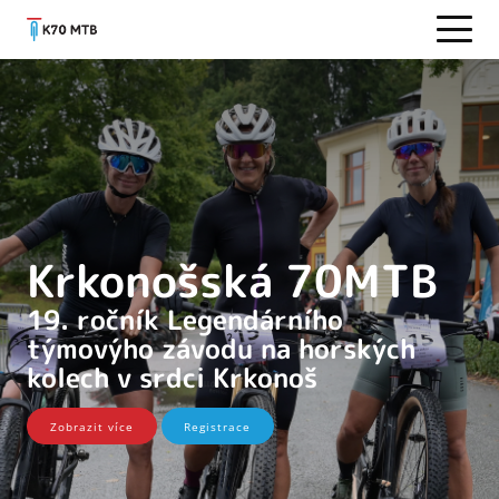
Krkonošská 70MTB
19. ročník Legendárního
týmovýho závodu na horských
kolech v srdci Krkonoš
Zobrazit více
Registrace