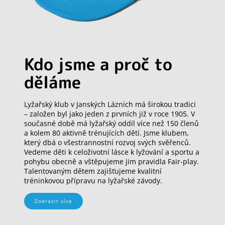
Kdo jsme a proč to
děláme
Lyžařský klub v Janských Lázních má širokou tradici
– založen byl jako jeden z prvních již v roce 1905. V
současné době má lyžařský oddíl více než 150 členů
a kolem 80 aktivně trénujících dětí. Jsme klubem,
který dbá o všestrannostní rozvoj svých svěřenců.
Vedeme děti k celoživotní lásce k lyžování a sportu a
pohybu obecně a vštěpujeme jim pravidla Fair-play.
Talentovaným dětem zajišťujeme kvalitní
tréninkovou přípravu na lyžařské závody.
Zobrazit více