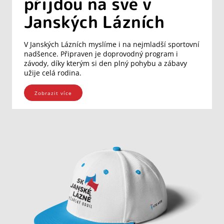
přijdou na své v
Janských Lázních
V Janských Lázních myslíme i na nejmladší sportovní
nadšence. Připraven je doprovodný program i
závody, díky kterým si den plný pohybu a zábavy
užije celá rodina.
Zobrazit více