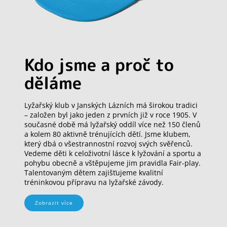
Kdo jsme a proč to
děláme
Lyžařský klub v Janských Lázních má širokou tradici
– založen byl jako jeden z prvních již v roce 1905. V
současné době má lyžařský oddíl více než 150 členů
a kolem 80 aktivně trénujících dětí. Jsme klubem,
který dbá o všestrannostní rozvoj svých svěřenců.
Vedeme děti k celoživotní lásce k lyžování a sportu a
pohybu obecně a vštěpujeme jim pravidla Fair-play.
Talentovaným dětem zajišťujeme kvalitní
tréninkovou přípravu na lyžařské závody.
Zobrazit více