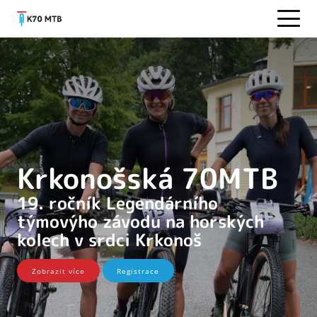
Krkonošská 70MTB
19. ročník Legendárního
týmovýho závodu na horských
kolech v srdci Krkonoš
Zobrazit více
Registrace