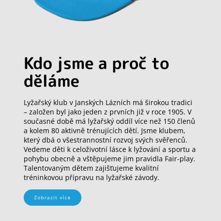
Kdo jsme a proč to
děláme
Lyžařský klub v Janských Lázních má širokou tradici
– založen byl jako jeden z prvních již v roce 1905. V
současné době má lyžařský oddíl více než 150 členů
a kolem 80 aktivně trénujících dětí. Jsme klubem,
který dbá o všestrannostní rozvoj svých svěřenců.
Vedeme děti k celoživotní lásce k lyžování a sportu a
pohybu obecně a vštěpujeme jim pravidla Fair-play.
Talentovaným dětem zajišťujeme kvalitní
tréninkovou přípravu na lyžařské závody.
Zobrazit více