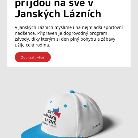
přijdou na své v
Janských Lázních
V Janských Lázních myslíme i na nejmladší sportovní
nadšence. Připraven je doprovodný program i
závody, díky kterým si den plný pohybu a zábavy
užije celá rodina.
Zobrazit více