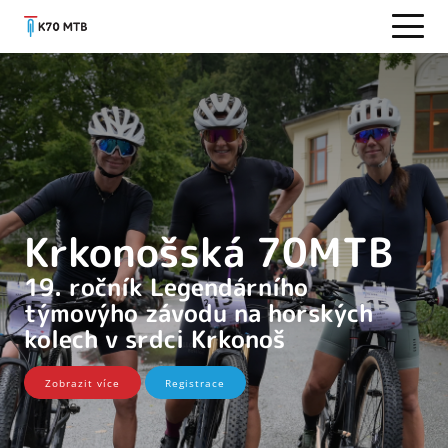
Krkonošská 70MTB
19. ročník Legendárního
týmovýho závodu na horských
kolech v srdci Krkonoš
Zobrazit více
Registrace