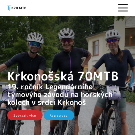
Krkonošská 70MTB
19. ročník Legendárního
týmovýho závodu na horských
kolech v srdci Krkonoš
Zobrazit více
Registrace