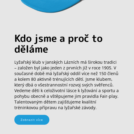
Kdo jsme a proč to
děláme
Lyžařský klub v Janských Lázních má širokou tradici
– založen byl jako jeden z prvních již v roce 1905. V
současné době má lyžařský oddíl více než 150 členů
a kolem 80 aktivně trénujících dětí. Jsme klubem,
který dbá o všestrannostní rozvoj svých svěřenců.
Vedeme děti k celoživotní lásce k lyžování a sportu a
pohybu obecně a vštěpujeme jim pravidla Fair-play.
Talentovaným dětem zajišťujeme kvalitní
tréninkovou přípravu na lyžařské závody.
Zobrazit více