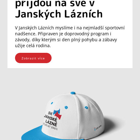
přijdou na své v
Janských Lázních
V Janských Lázních myslíme i na nejmladší sportovní
nadšence. Připraven je doprovodný program i
závody, díky kterým si den plný pohybu a zábavy
užije celá rodina.
Zobrazit více