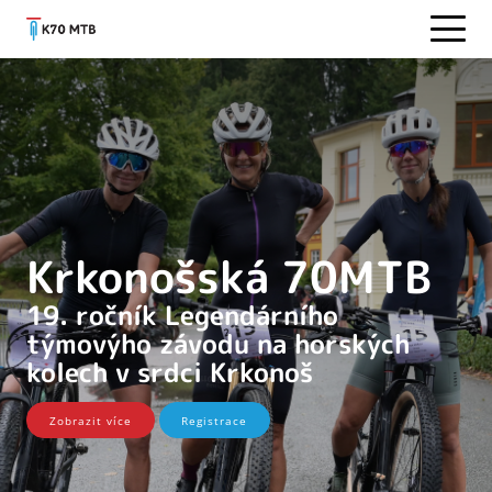
Krkonošská 70MTB
19. ročník Legendárního
týmovýho závodu na horských
kolech v srdci Krkonoš
Zobrazit více
Registrace