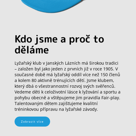
Kdo jsme a proč to
děláme
Lyžařský klub v Janských Lázních má širokou tradici
– založen byl jako jeden z prvních již v roce 1905. V
současné době má lyžařský oddíl více než 150 členů
a kolem 80 aktivně trénujících dětí. Jsme klubem,
který dbá o všestrannostní rozvoj svých svěřenců.
Vedeme děti k celoživotní lásce k lyžování a sportu a
pohybu obecně a vštěpujeme jim pravidla Fair-play.
Talentovaným dětem zajišťujeme kvalitní
tréninkovou přípravu na lyžařské závody.
Zobrazit více