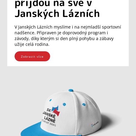
přijdou na své v
Janských Lázních
V Janských Lázních myslíme i na nejmladší sportovní
nadšence. Připraven je doprovodný program i
závody, díky kterým si den plný pohybu a zábavy
užije celá rodina.
Zobrazit více