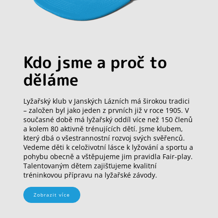
Kdo jsme a proč to
děláme
Lyžařský klub v Janských Lázních má širokou tradici
– založen byl jako jeden z prvních již v roce 1905. V
současné době má lyžařský oddíl více než 150 členů
a kolem 80 aktivně trénujících dětí. Jsme klubem,
který dbá o všestrannostní rozvoj svých svěřenců.
Vedeme děti k celoživotní lásce k lyžování a sportu a
pohybu obecně a vštěpujeme jim pravidla Fair-play.
Talentovaným dětem zajišťujeme kvalitní
tréninkovou přípravu na lyžařské závody.
Zobrazit více