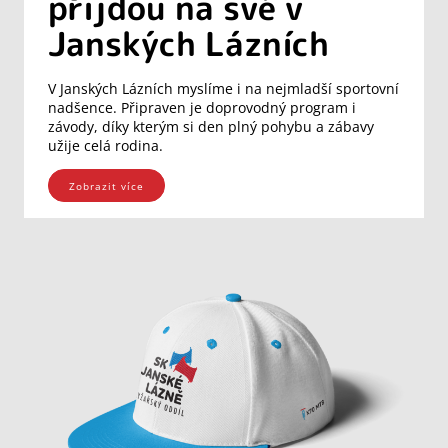
přijdou na své v
Janských Lázních
V Janských Lázních myslíme i na nejmladší sportovní
nadšence. Připraven je doprovodný program i
závody, díky kterým si den plný pohybu a zábavy
užije celá rodina.
Zobrazit více