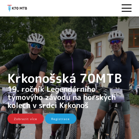
Krkonošská 70MTB
19. ročník Legendárního
týmovýho závodu na horských
kolech v srdci Krkonoš
Zobrazit více
Registrace