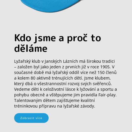
Kdo jsme a proč to
děláme
Lyžařský klub v Janských Lázních má širokou tradici
– založen byl jako jeden z prvních již v roce 1905. V
současné době má lyžařský oddíl více než 150 členů
a kolem 80 aktivně trénujících dětí. Jsme klubem,
který dbá o všestrannostní rozvoj svých svěřenců.
Vedeme děti k celoživotní lásce k lyžování a sportu a
pohybu obecně a vštěpujeme jim pravidla Fair-play.
Talentovaným dětem zajišťujeme kvalitní
tréninkovou přípravu na lyžařské závody.
Zobrazit více