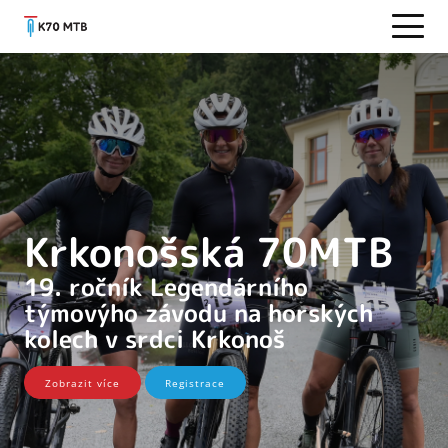
Krkonošská 70MTB
19. ročník Legendárního
týmovýho závodu na horských
kolech v srdci Krkonoš
Zobrazit více
Registrace