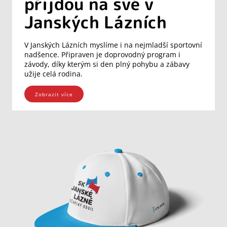
přijdou na své v
Janských Lázních
V Janských Lázních myslíme i na nejmladší sportovní
nadšence. Připraven je doprovodný program i
závody, díky kterým si den plný pohybu a zábavy
užije celá rodina.
Zobrazit více