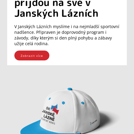
přijdou na své v
Janských Lázních
V Janských Lázních myslíme i na nejmladší sportovní
nadšence. Připraven je doprovodný program i
závody, díky kterým si den plný pohybu a zábavy
užije celá rodina.
Zobrazit více