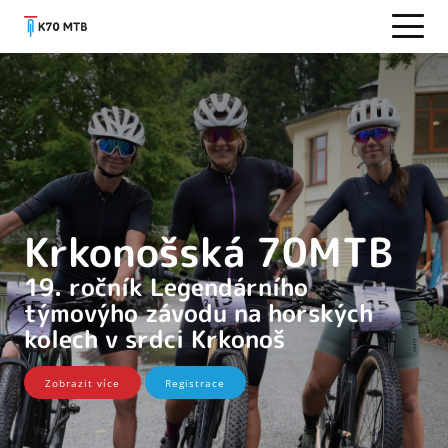
Krkonošská 70MTB
19. ročník Legendárního
týmovýho závodu na horských
kolech v srdci Krkonoš
Zobrazit více
Registrace