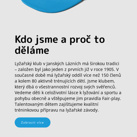
Kdo jsme a proč to
děláme
Lyžařský klub v Janských Lázních má širokou tradici
– založen byl jako jeden z prvních již v roce 1905. V
současné době má lyžařský oddíl více než 150 členů
a kolem 80 aktivně trénujících dětí. Jsme klubem,
který dbá o všestrannostní rozvoj svých svěřenců.
Vedeme děti k celoživotní lásce k lyžování a sportu a
pohybu obecně a vštěpujeme jim pravidla Fair-play.
Talentovaným dětem zajišťujeme kvalitní
tréninkovou přípravu na lyžařské závody.
Zobrazit více