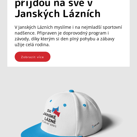
přijdou na své v
Janských Lázních
V Janských Lázních myslíme i na nejmladší sportovní
nadšence. Připraven je doprovodný program i
závody, díky kterým si den plný pohybu a zábavy
užije celá rodina.
Zobrazit více