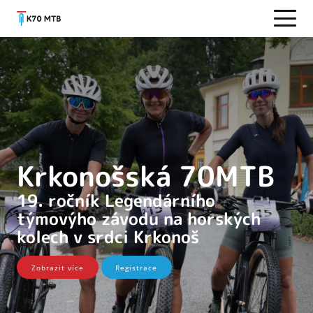
Krkonošská 70MTB
19. ročník Legendárního
týmovýho závodu na horských
kolech v srdci Krkonoš
Zobrazit více
Registrace