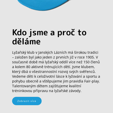
Kdo jsme a proč to
děláme
Lyžařský klub v Janských Lázních má širokou tradici
– založen byl jako jeden z prvních již v roce 1905. V
současné době má lyžařský oddíl více než 150 členů
a kolem 80 aktivně trénujících dětí. Jsme klubem,
který dbá o všestrannostní rozvoj svých svěřenců.
Vedeme děti k celoživotní lásce k lyžování a sportu a
pohybu obecně a vštěpujeme jim pravidla Fair-play.
Talentovaným dětem zajišťujeme kvalitní
tréninkovou přípravu na lyžařské závody.
Zobrazit více