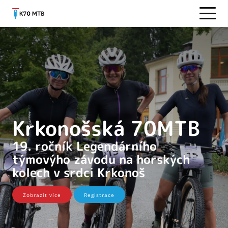
Krkonošská 70MTB
19. ročník Legendárního
týmovýho závodu na horských
kolech v srdci Krkonoš
Zobrazit více
Registrace