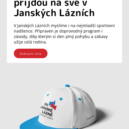
přijdou na své v
Janských Lázních
V Janských Lázních myslíme i na nejmladší sportovní
nadšence. Připraven je doprovodný program i
závody, díky kterým si den plný pohybu a zábavy
užije celá rodina.
Zobrazit více