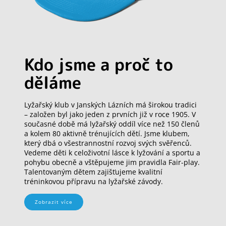
Kdo jsme a proč to
děláme
Lyžařský klub v Janských Lázních má širokou tradici
– založen byl jako jeden z prvních již v roce 1905. V
současné době má lyžařský oddíl více než 150 členů
a kolem 80 aktivně trénujících dětí. Jsme klubem,
který dbá o všestrannostní rozvoj svých svěřenců.
Vedeme děti k celoživotní lásce k lyžování a sportu a
pohybu obecně a vštěpujeme jim pravidla Fair-play.
Talentovaným dětem zajišťujeme kvalitní
tréninkovou přípravu na lyžařské závody.
Zobrazit více