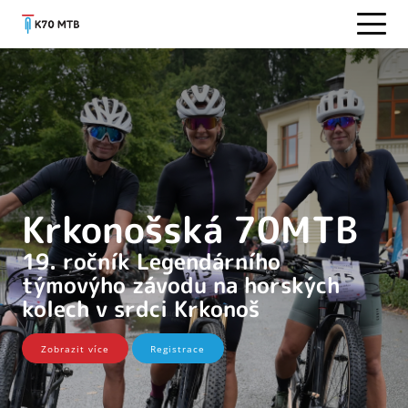
Krkonošská 70MTB
19. ročník Legendárního
týmovýho závodu na horských
kolech v srdci Krkonoš
Zobrazit více
Registrace