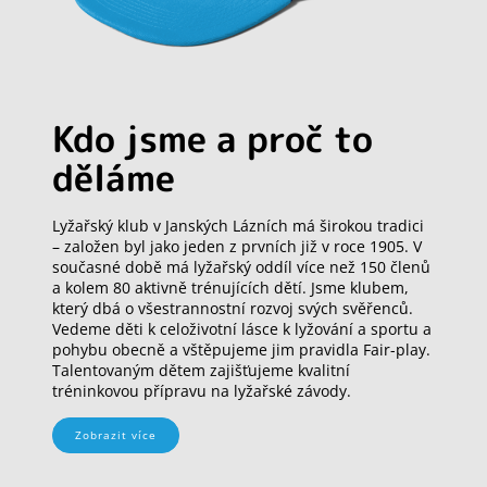
Kdo jsme a proč to
děláme
Lyžařský klub v Janských Lázních má širokou tradici
– založen byl jako jeden z prvních již v roce 1905. V
současné době má lyžařský oddíl více než 150 členů
a kolem 80 aktivně trénujících dětí. Jsme klubem,
který dbá o všestrannostní rozvoj svých svěřenců.
Vedeme děti k celoživotní lásce k lyžování a sportu a
pohybu obecně a vštěpujeme jim pravidla Fair-play.
Talentovaným dětem zajišťujeme kvalitní
tréninkovou přípravu na lyžařské závody.
Zobrazit více