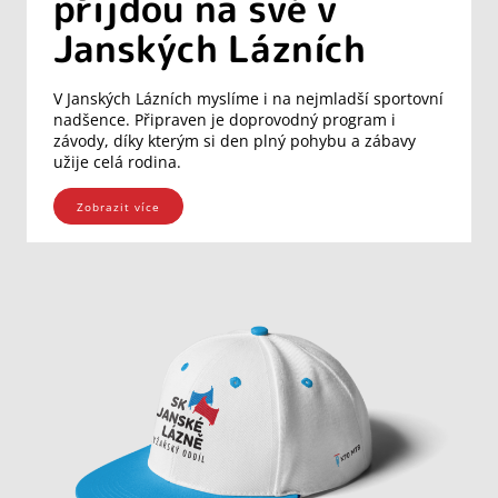
přijdou na své v
Janských Lázních
V Janských Lázních myslíme i na nejmladší sportovní
nadšence. Připraven je doprovodný program i
závody, díky kterým si den plný pohybu a zábavy
užije celá rodina.
Zobrazit více