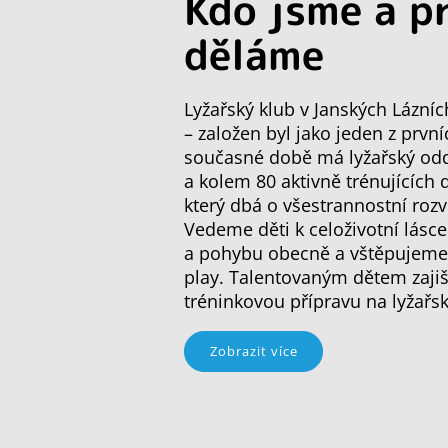
Kdo jsme a p
děláme
Lyžařský klub v Janských Lázníc
– založen byl jako jeden z první
současné době má lyžařský oddí
a kolem 80 aktivně trénujících 
který dbá o všestrannostní rozv
Vedeme děti k celoživotní lásce
a pohybu obecně a vštěpujeme j
play. Talentovaným dětem zajiš
tréninkovou přípravu na lyžařs
Zobrazit více