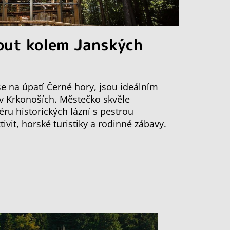
out kolem Janských
 se na úpatí Černé hory, jsou ideálním
 v Krkonoších. Městečko skvěle
ru historických lázní s pestrou
vit, horské turistiky a rodinné zábavy.