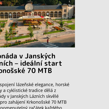
onáda v Janských
ních – ideální start
onošské 70 MTB
spojení lázeňské elegance, horské
y a cyklistické tradice dělá z
dy v Janských Lázních skvělé
 pro zahájení Krkonošské 70 MTB
apomenutelný začátek každého