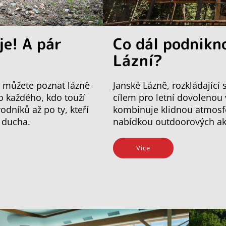
je! A pár
Co dál podnikn
Lázní?
mi můžete poznat lázně
Janské Lázně, rozkládající
ro každého, kdo touží
cílem pro letní dovolenou
odníků až po ty, kteří
kombinuje klidnou atmosfé
o ducha.
nabídkou outdoorových akti
Vice