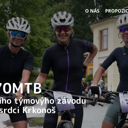
O NÁS
PROPOZIC
 70MTB
ního týmovýho závodu
 srdci Krkonoš