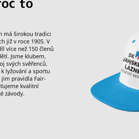
roč to
h má širokou tradici
ch již v roce 1905. V
l více než 150 členů
dětí. Jsme klubem,
oj svých svěřenců.
 k lyžování a sportu
im pravidla Fair-
ťujeme kvalitní
ké závody.