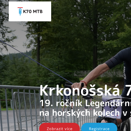
Krkonošská
19. ročník Legendár
na horských kolech v
Zobrazit více
Registrace