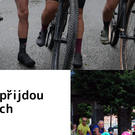
 přijdou
ých