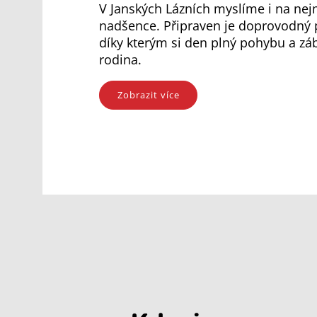
V Janských Lázních myslíme i na nej
nadšence. Připraven je doprovodný 
díky kterým si den plný pohybu a záb
rodina.
Zobrazit více