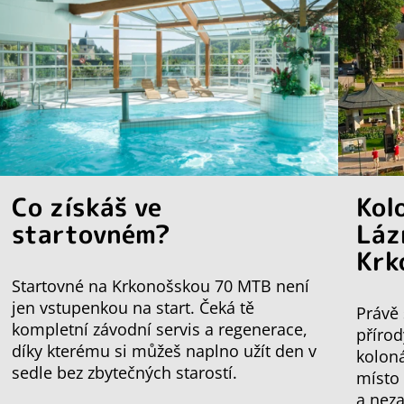
Co získáš ve
Kol
startovném?
Láz
Krk
Startovné na Krkonošskou 70 MTB není
jen vstupenkou na start. Čeká tě
Právě 
kompletní závodní servis a regenerace,
přírod
díky kterému si můžeš naplno užít den v
koloná
sedle bez zbytečných starostí.
místo
a nez