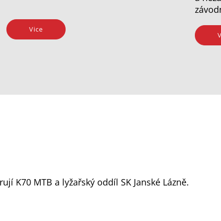
závod
Vice
V
ují K70 MTB a lyžařský oddíl SK Janské Lázně.