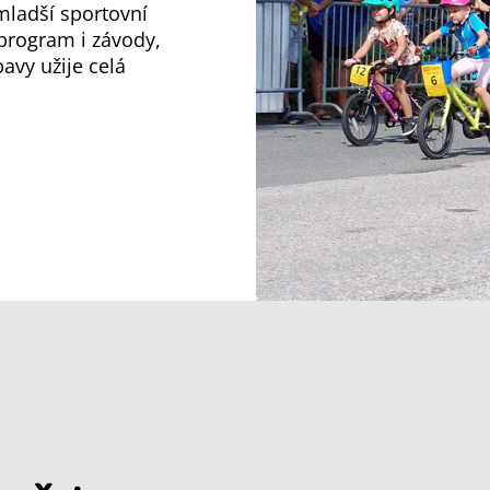
mladší sportovní
program i závody,
avy užije celá