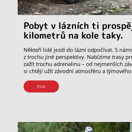
Pobyt v lázních ti prospě
kilometrů na kole taky.
Někteří lidé jezdí do lázní odpočívat. S ná
z trochu jiné perspektivy. Nabízíme trasy p
zažít trochu adrenalinu – od nejmenších záv
si chtějí užít závodní atmosféru a týmovéh
Vice