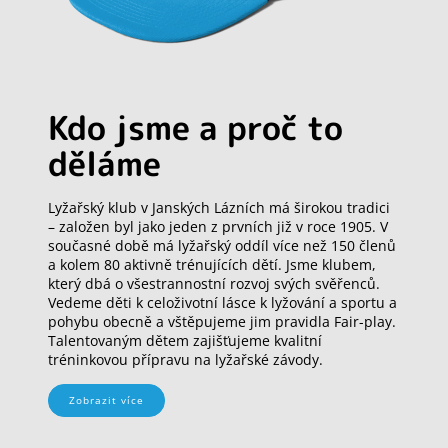
Kdo jsme a proč to
děláme
Lyžařský klub v Janských Lázních má širokou tradici
– založen byl jako jeden z prvních již v roce 1905. V
současné době má lyžařský oddíl více než 150 členů
a kolem 80 aktivně trénujících dětí. Jsme klubem,
který dbá o všestrannostní rozvoj svých svěřenců.
Vedeme děti k celoživotní lásce k lyžování a sportu a
pohybu obecně a vštěpujeme jim pravidla Fair-play.
Talentovaným dětem zajišťujeme kvalitní
tréninkovou přípravu na lyžařské závody.
Zobrazit více