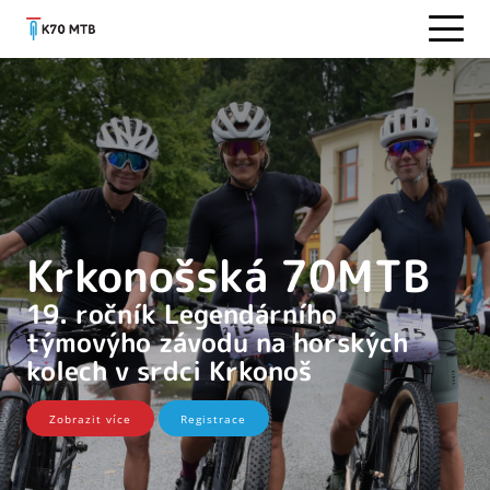
Krkonošská 70MTB
19. ročník Legendárního
týmovýho závodu na horských
kolech v srdci Krkonoš
Zobrazit více
Registrace