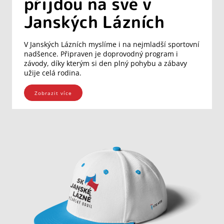
přijdou na své v
Janských Lázních
V Janských Lázních myslíme i na nejmladší sportovní
nadšence. Připraven je doprovodný program i
závody, díky kterým si den plný pohybu a zábavy
užije celá rodina.
Zobrazit více