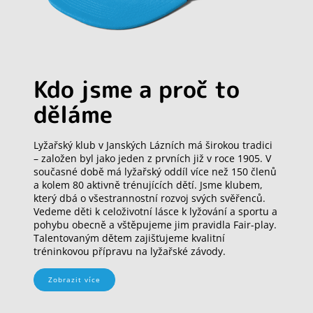
Kdo jsme a proč to
děláme
Lyžařský klub v Janských Lázních má širokou tradici
– založen byl jako jeden z prvních již v roce 1905. V
současné době má lyžařský oddíl více než 150 členů
a kolem 80 aktivně trénujících dětí. Jsme klubem,
který dbá o všestrannostní rozvoj svých svěřenců.
Vedeme děti k celoživotní lásce k lyžování a sportu a
pohybu obecně a vštěpujeme jim pravidla Fair-play.
Talentovaným dětem zajišťujeme kvalitní
tréninkovou přípravu na lyžařské závody.
Zobrazit více