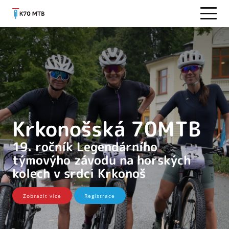
Krkonošská 70MTB
19. ročník Legendárního
týmovýho závodu na horských
kolech v srdci Krkonoš
Zobrazit více
Registrace