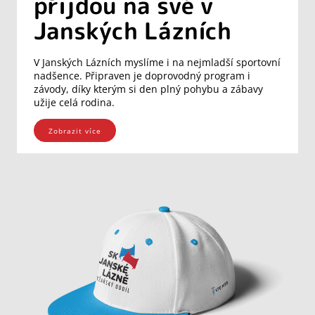
přijdou na své v
Janských Lázních
V Janských Lázních myslíme i na nejmladší sportovní
nadšence. Připraven je doprovodný program i
závody, díky kterým si den plný pohybu a zábavy
užije celá rodina.
Zobrazit více