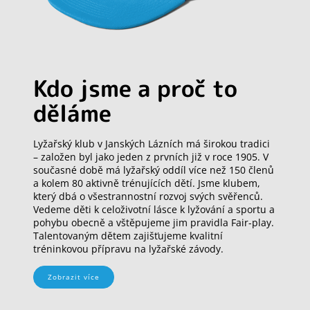
Kdo jsme a proč to
děláme
Lyžařský klub v Janských Lázních má širokou tradici
– založen byl jako jeden z prvních již v roce 1905. V
současné době má lyžařský oddíl více než 150 členů
a kolem 80 aktivně trénujících dětí. Jsme klubem,
který dbá o všestrannostní rozvoj svých svěřenců.
Vedeme děti k celoživotní lásce k lyžování a sportu a
pohybu obecně a vštěpujeme jim pravidla Fair-play.
Talentovaným dětem zajišťujeme kvalitní
tréninkovou přípravu na lyžařské závody.
Zobrazit více