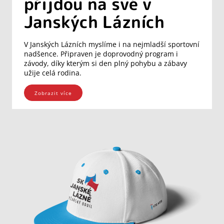
přijdou na své v
Janských Lázních
V Janských Lázních myslíme i na nejmladší sportovní
nadšence. Připraven je doprovodný program i
závody, díky kterým si den plný pohybu a zábavy
užije celá rodina.
Zobrazit více