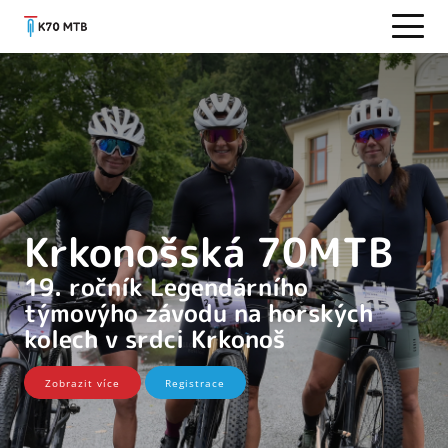
Krkonošská 70MTB
19. ročník Legendárního
týmovýho závodu na horských
kolech v srdci Krkonoš
Zobrazit více
Registrace