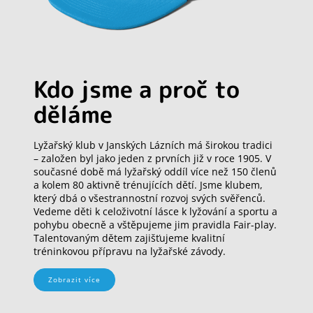
Kdo jsme a proč to
děláme
Lyžařský klub v Janských Lázních má širokou tradici
– založen byl jako jeden z prvních již v roce 1905. V
současné době má lyžařský oddíl více než 150 členů
a kolem 80 aktivně trénujících dětí. Jsme klubem,
který dbá o všestrannostní rozvoj svých svěřenců.
Vedeme děti k celoživotní lásce k lyžování a sportu a
pohybu obecně a vštěpujeme jim pravidla Fair-play.
Talentovaným dětem zajišťujeme kvalitní
tréninkovou přípravu na lyžařské závody.
Zobrazit více