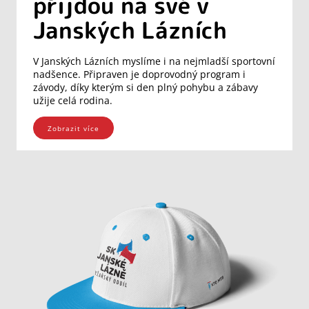
přijdou na své v
Janských Lázních
V Janských Lázních myslíme i na nejmladší sportovní
nadšence. Připraven je doprovodný program i
závody, díky kterým si den plný pohybu a zábavy
užije celá rodina.
Zobrazit více