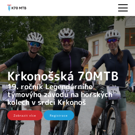
Krkonošská 70MTB
19. ročník Legendárního
týmovýho závodu na horských
kolech v srdci Krkonoš
Zobrazit více
Registrace