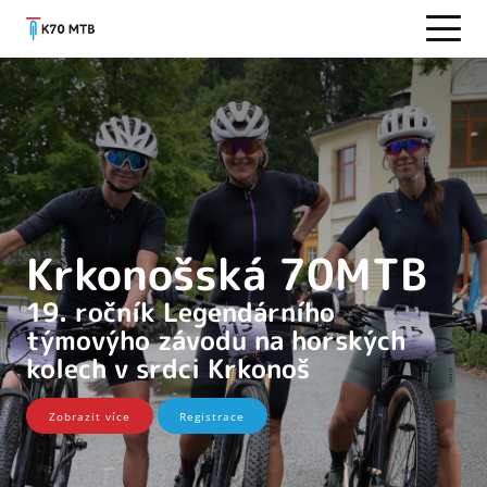
Krkonošská 70MTB
19. ročník Legendárního
týmovýho závodu na horských
kolech v srdci Krkonoš
Zobrazit více
Registrace