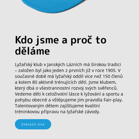
Kdo jsme a proč to
děláme
Lyžařský klub v Janských Lázních má širokou tradici
– založen byl jako jeden z prvních již v roce 1905. V
současné době má lyžařský oddíl více než 150 členů
a kolem 80 aktivně trénujících dětí. Jsme klubem,
který dbá o všestrannostní rozvoj svých svěřenců.
Vedeme děti k celoživotní lásce k lyžování a sportu a
pohybu obecně a vštěpujeme jim pravidla Fair-play.
Talentovaným dětem zajišťujeme kvalitní
tréninkovou přípravu na lyžařské závody.
Zobrazit více