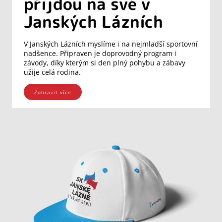
přijdou na své v
Janských Lázních
V Janských Lázních myslíme i na nejmladší sportovní
nadšence. Připraven je doprovodný program i
závody, díky kterým si den plný pohybu a zábavy
užije celá rodina.
Zobrazit více