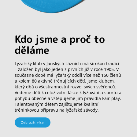
Kdo jsme a proč to
děláme
Lyžařský klub v Janských Lázních má širokou tradici
– založen byl jako jeden z prvních již v roce 1905. V
současné době má lyžařský oddíl více než 150 členů
a kolem 80 aktivně trénujících dětí. Jsme klubem,
který dbá o všestrannostní rozvoj svých svěřenců.
Vedeme děti k celoživotní lásce k lyžování a sportu a
pohybu obecně a vštěpujeme jim pravidla Fair-play.
Talentovaným dětem zajišťujeme kvalitní
tréninkovou přípravu na lyžařské závody.
Zobrazit více