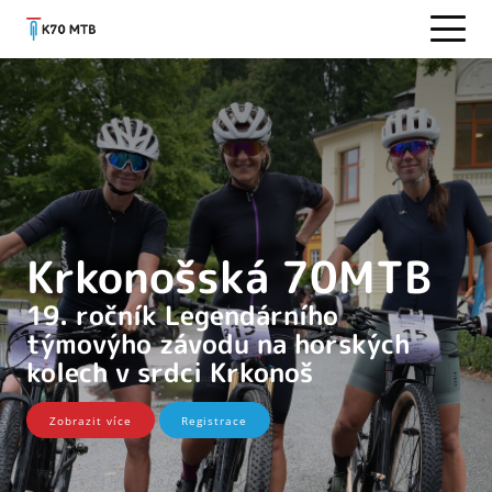
Krkonošská 70MTB
19. ročník Legendárního
týmovýho závodu na horských
kolech v srdci Krkonoš
Zobrazit více
Registrace