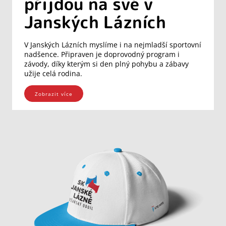
přijdou na své v
Janských Lázních
V Janských Lázních myslíme i na nejmladší sportovní
nadšence. Připraven je doprovodný program i
závody, díky kterým si den plný pohybu a zábavy
užije celá rodina.
Zobrazit více