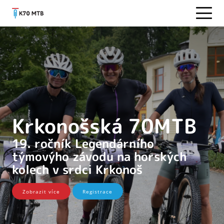
Krkonošská 70MTB
19. ročník Legendárního
týmovýho závodu na horských
kolech v srdci Krkonoš
Zobrazit více
Registrace