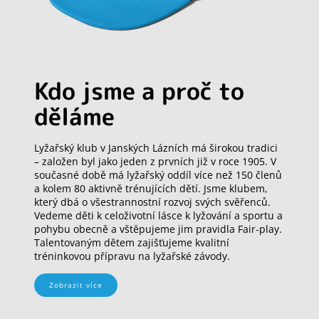
Kdo jsme a proč to
děláme
Lyžařský klub v Janských Lázních má širokou tradici
– založen byl jako jeden z prvních již v roce 1905. V
současné době má lyžařský oddíl více než 150 členů
a kolem 80 aktivně trénujících dětí. Jsme klubem,
který dbá o všestrannostní rozvoj svých svěřenců.
Vedeme děti k celoživotní lásce k lyžování a sportu a
pohybu obecně a vštěpujeme jim pravidla Fair-play.
Talentovaným dětem zajišťujeme kvalitní
tréninkovou přípravu na lyžařské závody.
Zobrazit více