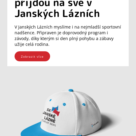
přijdou na své v
Janských Lázních
V Janských Lázních myslíme i na nejmladší sportovní
nadšence. Připraven je doprovodný program i
závody, díky kterým si den plný pohybu a zábavy
užije celá rodina.
Zobrazit více