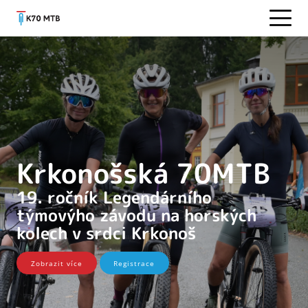
Krkonošská 70MTB
19. ročník Legendárního
týmovýho závodu na horských
kolech v srdci Krkonoš
Zobrazit více
Registrace