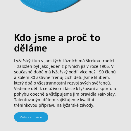
Kdo jsme a proč to
děláme
Lyžařský klub v Janských Lázních má širokou tradici
– založen byl jako jeden z prvních již v roce 1905. V
současné době má lyžařský oddíl více než 150 členů
a kolem 80 aktivně trénujících dětí. Jsme klubem,
který dbá o všestrannostní rozvoj svých svěřenců.
Vedeme děti k celoživotní lásce k lyžování a sportu a
pohybu obecně a vštěpujeme jim pravidla Fair-play.
Talentovaným dětem zajišťujeme kvalitní
tréninkovou přípravu na lyžařské závody.
Zobrazit více