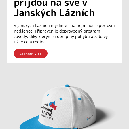
přijdou na své v
Janských Lázních
V Janských Lázních myslíme i na nejmladší sportovní
nadšence. Připraven je doprovodný program i
závody, díky kterým si den plný pohybu a zábavy
užije celá rodina.
Zobrazit více