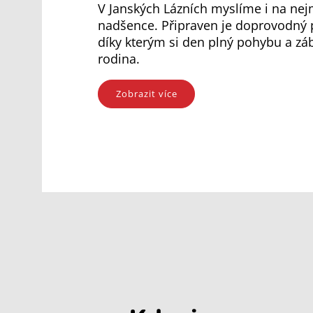
V Janských Lázních myslíme i na nej
nadšence. Připraven je doprovodný 
díky kterým si den plný pohybu a záb
rodina.
Zobrazit více