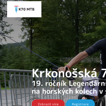
Krkonošská
19. ročník Legendár
na horských kolech v
Zobrazit více
Registrace