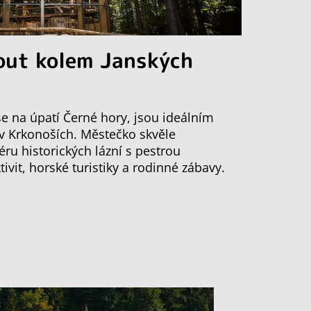
out kolem Janských
 se na úpatí Černé hory, jsou ideálním
 v Krkonoších. Městečko skvěle
ru historických lázní s pestrou
vit, horské turistiky a rodinné zábavy.