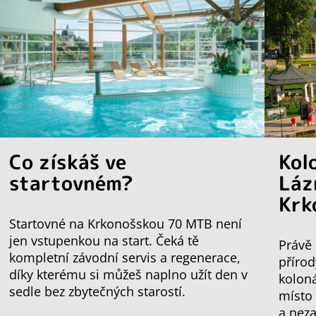
Co získáš ve
Kol
startovném?
Láz
Krk
Startovné na Krkonošskou 70 MTB není
jen vstupenkou na start. Čeká tě
Právě 
kompletní závodní servis a regenerace,
přírod
díky kterému si můžeš naplno užít den v
koloná
sedle bez zbytečných starostí.
místo
a nez