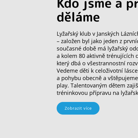
Kdo jsme a p
děláme
Lyžařský klub v Janských Lázníc
– založen byl jako jeden z první
současné době má lyžařský oddí
a kolem 80 aktivně trénujících 
který dbá o všestrannostní rozv
Vedeme děti k celoživotní lásce
a pohybu obecně a vštěpujeme j
play. Talentovaným dětem zajiš
tréninkovou přípravu na lyžařs
Zobrazit více