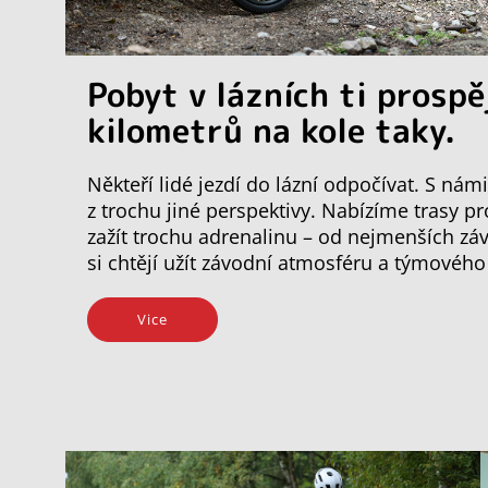
Pobyt v lázních ti prospě
kilometrů na kole taky.
Někteří lidé jezdí do lázní odpočívat. S ná
z trochu jiné perspektivy. Nabízíme trasy p
zažít trochu adrenalinu – od nejmenších záv
si chtějí užít závodní atmosféru a týmovéh
Vice