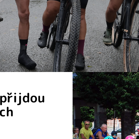
 přijdou
ých