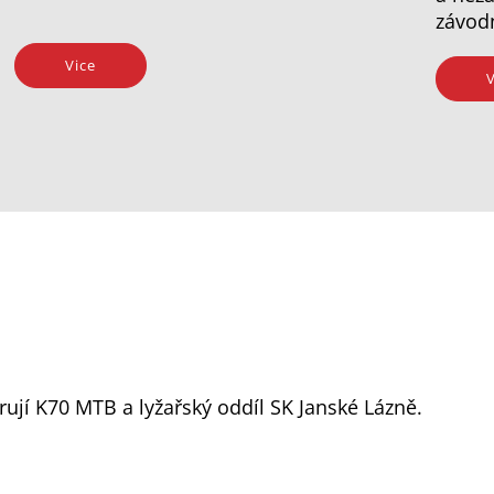
závod
Vice
V
ují K70 MTB a lyžařský oddíl SK Janské Lázně.