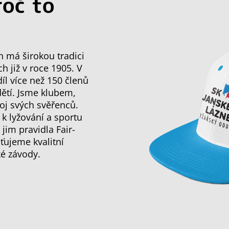
roč to
h má širokou tradici
ch již v roce 1905. V
l více než 150 členů
dětí. Jsme klubem,
oj svých svěřenců.
 k lyžování a sportu
im pravidla Fair-
ťujeme kvalitní
ké závody.