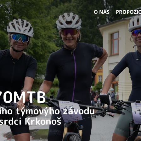
O NÁS
PROPOZIC
 70MTB
ního týmovýho závodu
 srdci Krkonoš