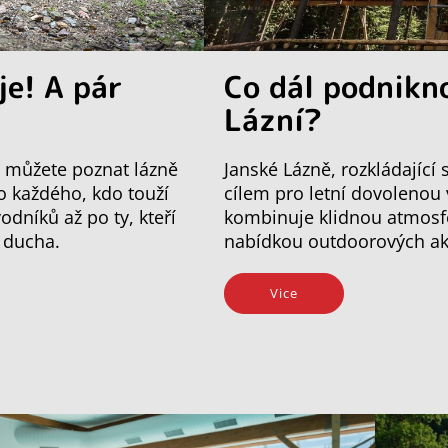
je! A pár
Co dál podnikn
Lázní?
mi můžete poznat lázně
Janské Lázně, rozkládající
ro každého, kdo touží
cílem pro letní dovolenou
odníků až po ty, kteří
kombinuje klidnou atmosfé
o ducha.
nabídkou outdoorových akti
Vice