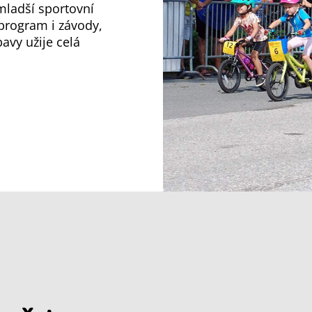
mladší sportovní
program i závody,
avy užije celá