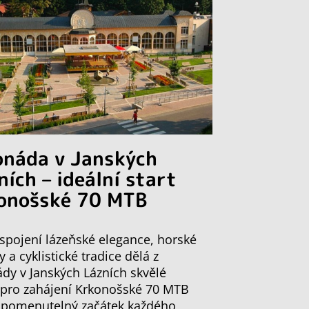
onáda v Janských
ních – ideální start
onošské 70 MTB
spojení lázeňské elegance, horské
y a cyklistické tradice dělá z
dy v Janských Lázních skvělé
 pro zahájení Krkonošské 70 MTB
apomenutelný začátek každého