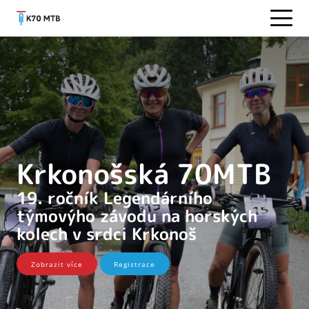
Krkonošská 70MTB
19. ročník Legendárního
týmovýho závodu na horských
kolech v srdci Krkonoš
Zobrazit více
Registrace