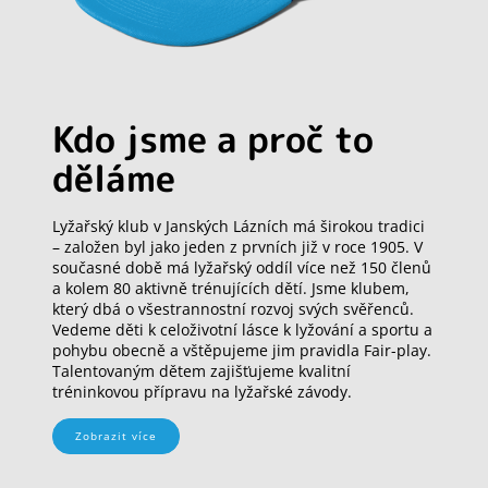
Kdo jsme a proč to
děláme
Lyžařský klub v Janských Lázních má širokou tradici
– založen byl jako jeden z prvních již v roce 1905. V
současné době má lyžařský oddíl více než 150 členů
a kolem 80 aktivně trénujících dětí. Jsme klubem,
který dbá o všestrannostní rozvoj svých svěřenců.
Vedeme děti k celoživotní lásce k lyžování a sportu a
pohybu obecně a vštěpujeme jim pravidla Fair-play.
Talentovaným dětem zajišťujeme kvalitní
tréninkovou přípravu na lyžařské závody.
Zobrazit více