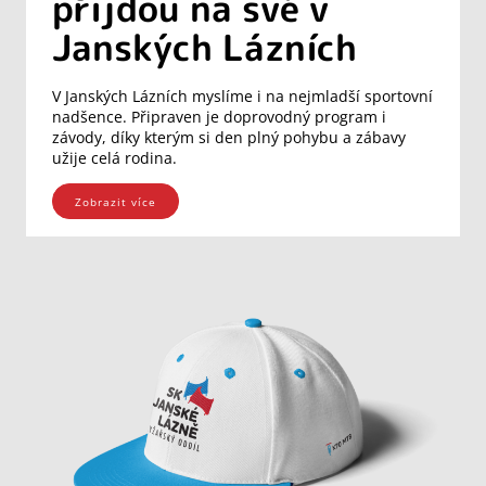
přijdou na své v
Janských Lázních
V Janských Lázních myslíme i na nejmladší sportovní
nadšence. Připraven je doprovodný program i
závody, díky kterým si den plný pohybu a zábavy
užije celá rodina.
Zobrazit více